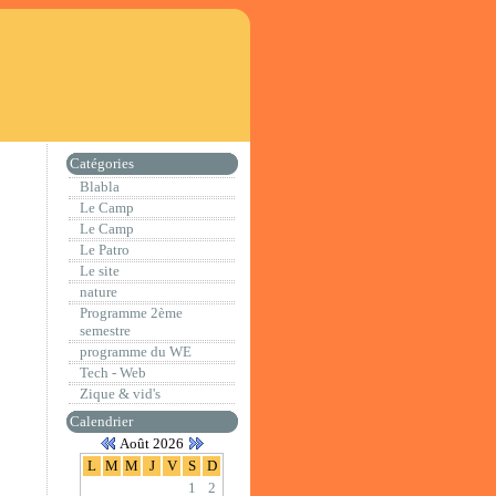
Catégories
Blabla
Le Camp
Le Camp
Le Patro
Le site
nature
Programme 2ème
semestre
programme du WE
Tech - Web
Zique & vid's
Calendrier
Août 2026
L
M
M
J
V
S
D
1
2