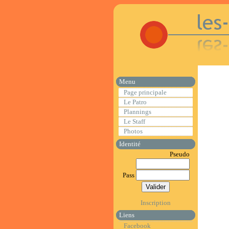
Menu
Page principale
Le Patro
Plannings
Le Staff
Photos
Identité
Pseudo
Pass
Inscription
Liens
Facebook