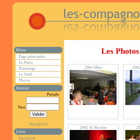
Les Photo
Menu
Page principale
Le Patro
2001 Hike
2002
Plannings
Le Staff
Photos
Identité
Pseudo
Pass
Inscription
2002 St Nicolas
20
Liens
Facebook