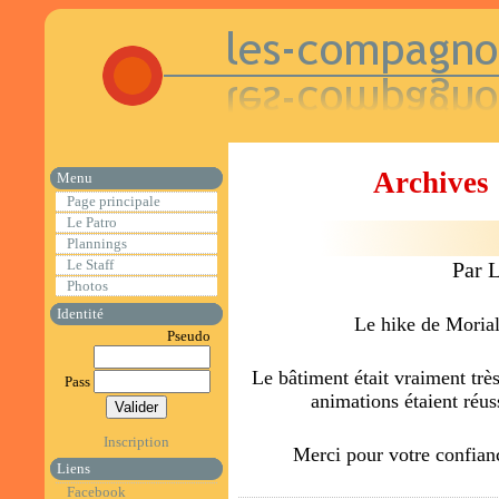
Archives 
Menu
Page principale
Le Patro
Plannings
Le Staff
Par 
Photos
Identité
Le hike de Morial
Pseudo
Le bâtiment était vraiment très
Pass
animations étaient réuss
Inscription
Merci pour votre confia
Liens
Facebook