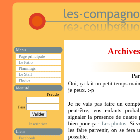
Archives 
Menu
Page principale
Le Patro
Plannings
Le Staff
Par
Photos
Oui, ça fait un petit temps mai
Identité
je peux. :-p
Pseudo
Je ne vais pas faire un compt
Pass
peut-être, vos enfants proba
signaler la présence de quatre
bien pour ça :
Les photos
. Si v
Inscription
les faire parvenir, on se fera 
Liens
possible.
Facebook