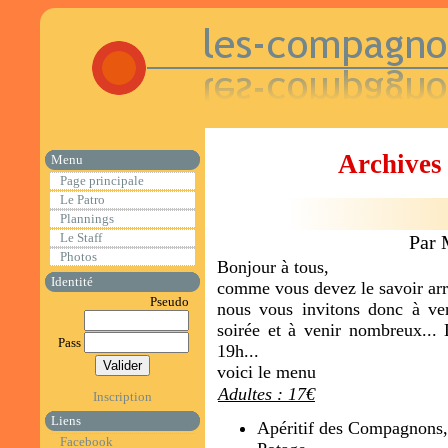
Archives 
Menu
Page principale
Le Patro
Plannings
Le Staff
Par 
Photos
Bonjour à tous,
Identité
comme vous devez le savoir arr
Pseudo
nous vous invitons donc à ve
soirée et à venir nombreux... L
Pass
19h...
voici le menu
Adultes : 17€
Inscription
Liens
Apéritif des Compagnons,
Facebook