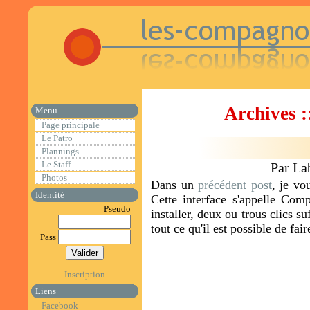
Archives 
Menu
Page principale
Le Patro
Plannings
Le Staff
Par La
Photos
Dans un
précédent post
, je vo
Identité
Cette interface s'appelle Com
Pseudo
installer, deux ou trous clics s
tout ce qu'il est possible de fair
Pass
Inscription
Liens
Facebook