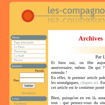
Archives 
Menu
Page principale
Le Patro
Plannings
Le Staff
Par 
Photos
Et bien oui, on fête aujou
Identité
anniversaire, même. De qui ?
Pseudo
entendu !
En effet, le premier article pu
Pass
les nostalgiques,
cliquez ici
. En
cet article est le centième posté
Inscription
Bien, puisqu'on en est là, auta
Liens
tout : que pensez-vous du site
Facebook