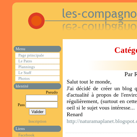
Catégo
Menu
Page principale
Le Patro
Plannings
Le Staff
Par 
Photos
Salut tout le monde,
Identité
J'ai décidé de créer un blog q
Pseudo
d'actualité à propos de l'envi
régulièrement, (surtout en cett
Pass
oeil si le sujet vous intéresse..
Renard
http://naturamaplanet.blogspot
Inscription
Liens
Facebook