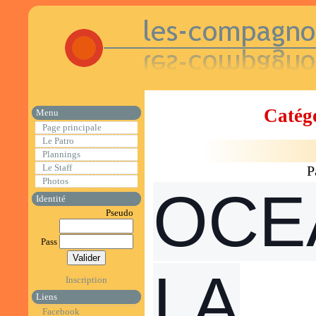
Catégo
Menu
Page principale
Le Patro
Plannings
Le Staff
P
Photos
OCE
Identité
Pseudo
Pass
LA
Inscription
Liens
Facebook