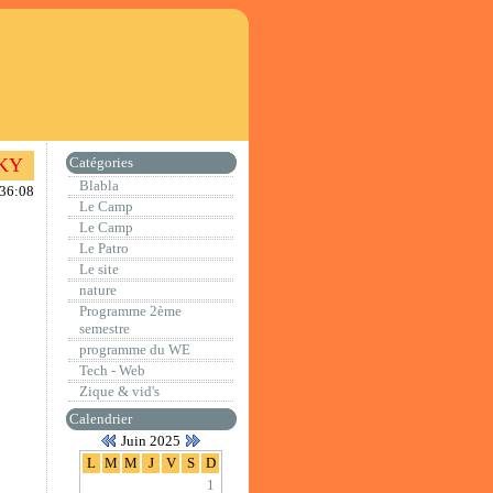
KY
Catégories
Blabla
:36:08
Le Camp
Le Camp
Le Patro
Le site
nature
Programme 2ème
semestre
programme du WE
Tech - Web
Zique & vid's
Calendrier
Juin 2025
L
M
M
J
V
S
D
1