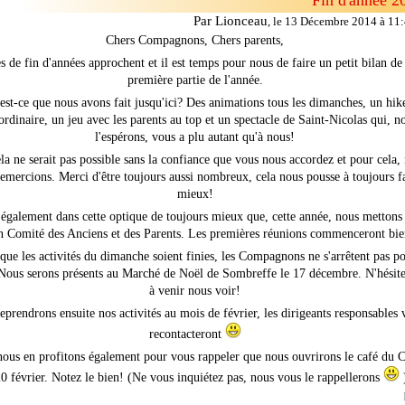
Fin d'année 2
Par Lionceau
,
le 13 Décembre 2014 à 11
Chers Compagnons, Chers parents,
s de fin d'années approchent et il est temps pour nous de faire un petit bilan de 
première partie de l'année.
est-ce que nous avons fait jusqu'ici? Des animations tous les dimanches, un hik
ordinaire, un jeu avec les parents au top et un spectacle de Saint-Nicolas qui, n
l'espérons, vous a plu autant qu'à nous!
la ne serait pas possible sans la confiance que vous nous accordez et pour cela,
emercions. Merci d'être toujours aussi nombreux, cela nous pousse à toujours f
mieux!
 également dans cette optique de toujours mieux que, cette année, nous mettons
n Comité des Anciens et des Parents. Les premières réunions commenceront bie
que les activités du dimanche soient finies, les Compagnons ne s'arrêtent pas p
 Nous serons présents au Marché de Noël de Sombreffe le 17 décembre. N'hésite
à venir nous voir!
eprendrons ensuite nos activités au mois de février, les dirigeants responsables 
recontacteront
nous en profitons également pour vous rappeler que nous ouvrirons le café du C
20 février. Notez le bien! (Ne vous inquiétez pas, nous vous le rappellerons