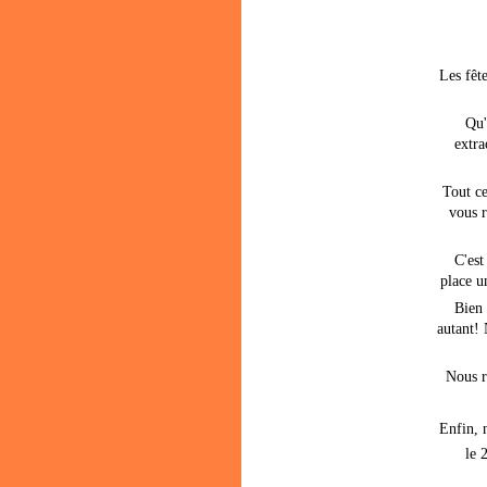
Les fête
Qu'
extra
Tout ce
vous r
C'est
place u
Bien 
autant!
Nous r
Enfin, 
le 