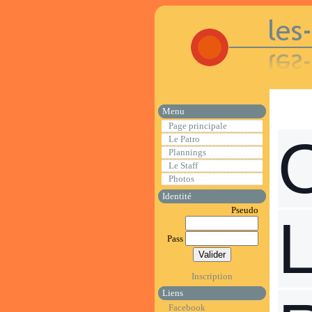
Menu
Page principale
Le Patro
Plannings
Le Staff
Photos
Identité
Pseudo
Pass
Inscription
Liens
Facebook