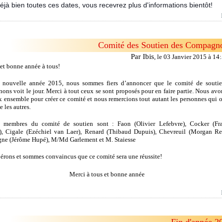
éjà bien toutes ces dates, vous recevrez plus d'informations bientôt!
Comité des Soutien des Compagn
Par Ibis
,
le 03 Janvier 2015 à 14
et bonne année à tous!
e nouvelle année 2015, nous sommes fiers d’annoncer que le comité de souti
ns voit le jour. Merci à tout ceux se sont proposés pour en faire partie. Nous avon
x ensemble pour créer ce comité et nous remercions tout autant les personnes qui o
e les autres.
t membres du comité de soutien sont : Faon (Olivier Lefebvre), Cocker (Fr
), Cigale (Ezéchiel van Laer), Renard (Thibaud D
upuis), Chevreuil (Morgan Re
ne (Jérôme Hupé), M/Md Garlement et M. Staiesse
érons et sommes convaincus que ce comité sera une réussite!
Merci à tous et bonne année