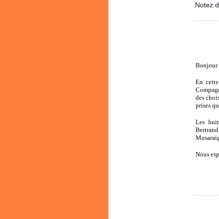
Notez d
Bonjour 
En cett
Compagno
des choi
prises qu
Les hui
Bertrand
Musaraig
Nous esp