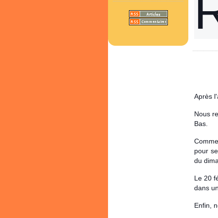
Après l
Nous re
Bas.
Comme c
pour se
du dima
Le 20 f
dans un
Enfin, 