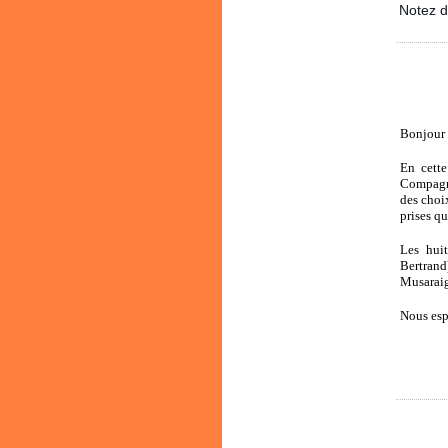
Notez d
Bonjour 
En cett
Compagno
des choi
prises qu
Les hui
Bertrand
Musaraig
Nous esp