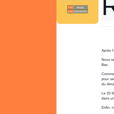
Après l
Nous re
Bas.
Comme c
pour se
du dima
Le 20 f
dans un
Enfin, 