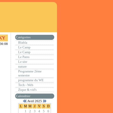
KY
Catégories
Blabla
:36:08
Le Camp
Le Camp
Le Patro
Le site
nature
Programme 2ème
semestre
programme du WE
Tech - Web
Zique & vid's
Calendrier
Avril 2025
L
M
M
J
V
S
D
1
2
3
4
5
6