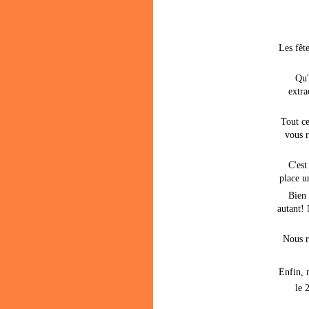
Les fête
Qu'
extra
Tout ce
vous r
C'est
place u
Bien 
autant!
Nous r
Enfin, 
le 