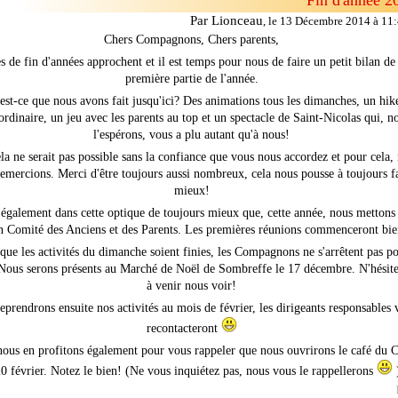
Fin d'année 2
Par Lionceau
,
le 13 Décembre 2014 à 11
Chers Compagnons, Chers parents,
s de fin d'années approchent et il est temps pour nous de faire un petit bilan de 
première partie de l'année.
est-ce que nous avons fait jusqu'ici? Des animations tous les dimanches, un hik
ordinaire, un jeu avec les parents au top et un spectacle de Saint-Nicolas qui, n
l'espérons, vous a plu autant qu'à nous!
la ne serait pas possible sans la confiance que vous nous accordez et pour cela,
emercions. Merci d'être toujours aussi nombreux, cela nous pousse à toujours f
mieux!
 également dans cette optique de toujours mieux que, cette année, nous mettons
n Comité des Anciens et des Parents. Les premières réunions commenceront bie
que les activités du dimanche soient finies, les Compagnons ne s'arrêtent pas p
 Nous serons présents au Marché de Noël de Sombreffe le 17 décembre. N'hésite
à venir nous voir!
eprendrons ensuite nos activités au mois de février, les dirigeants responsables 
recontacteront
nous en profitons également pour vous rappeler que nous ouvrirons le café du C
20 février. Notez le bien! (Ne vous inquiétez pas, nous vous le rappellerons