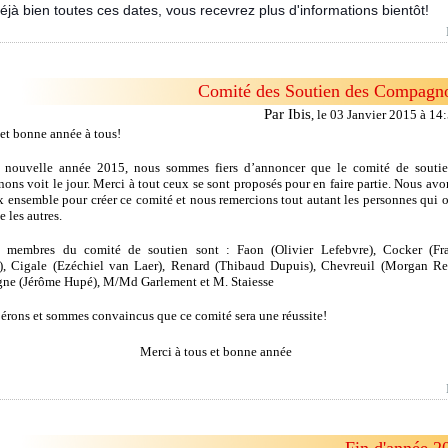
éjà bien toutes ces dates, vous recevrez plus d'informations bientôt!
Comité des Soutien des Compagn
Par Ibis
,
le 03 Janvier 2015 à 14
et bonne année à tous!
e nouvelle année 2015, nous sommes fiers d’annoncer que le comité de souti
ns voit le jour. Merci à tout ceux se sont proposés pour en faire partie. Nous avon
x ensemble pour créer ce comité et nous remercions tout autant les personnes qui o
e les autres.
t membres du comité de soutien sont : Faon (Olivier Lefebvre), Cocker (Fr
), Cigale (Ezéchiel van Laer), Renard (Thibaud D
upuis), Chevreuil (Morgan Re
ne (Jérôme Hupé), M/Md Garlement et M. Staiesse
érons et sommes convaincus que ce comité sera une réussite!
Merci à tous et bonne année