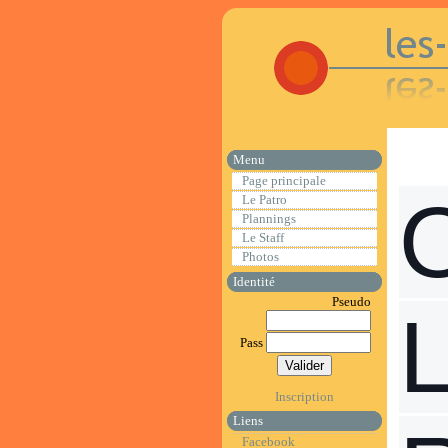
Menu
Page principale
Le Patro
Plannings
Le Staff
Photos
Identité
Pseudo
Pass
Inscription
Liens
Facebook