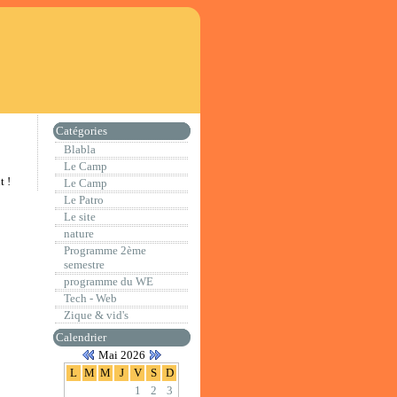
Catégories
Blabla
Le Camp
t !
Le Camp
Le Patro
Le site
nature
Programme 2ème
semestre
programme du WE
Tech - Web
Zique & vid's
Calendrier
Mai 2026
L
M
M
J
V
S
D
1
2
3