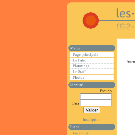
Menu
Page principale
Le Patro
Aucun
Plannings
Le Staff
Photos
Identité
Pseudo
Pass
Inscription
Liens
Facebook