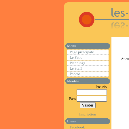
Menu
Page principale
Le Patro
Aucun
Plannings
Le Staff
Photos
Identité
Pseudo
Pass
Inscription
Liens
Facebook