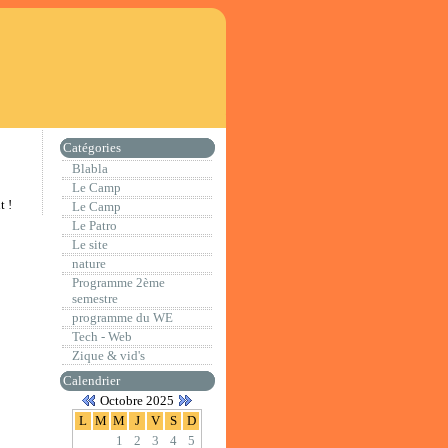
Catégories
Blabla
Le Camp
t !
Le Camp
Le Patro
Le site
nature
Programme 2ème
semestre
programme du WE
Tech - Web
Zique & vid's
Calendrier
Octobre 2025
L
M
M
J
V
S
D
1
2
3
4
5